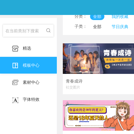
分类：
全部
我的收藏
淘宝主图
印刷海
子类：
全部
节日庆典

淘宝详情页
产品
食物美食
风景图
服装服饰
护肤化

精选
宣传海报
挂画

朋友圈邀请函
公
模板中心
青春成诗

素材中心
社交图片

字体特效