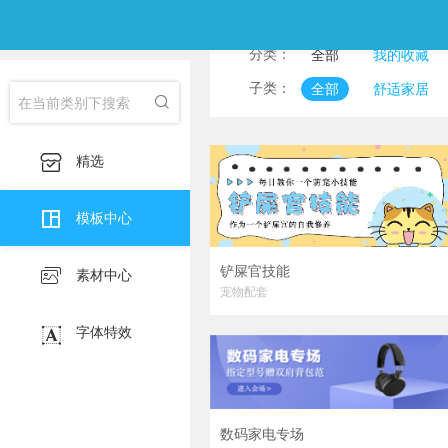
分类：
全部
我的收藏
淘宝主图
印刷海
子类：
全部
舒适家居

淘宝详情页
产品
厨房用品

精选

模板中心
铲屎官技能

素材中心
宠物配套

字体特效
数码家电专场