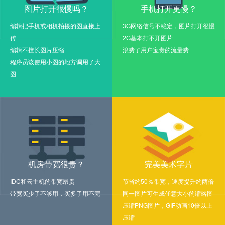
图片打开很慢吗？
手机打开更慢？
编辑把手机或相机拍摄的图直接上
3G网络信号不稳定，图片打开很慢
传
2G基本打不开图片
编辑不擅长图片压缩
浪费了用户宝贵的流量费
程序员该使用小图的地方调用了大
图
机房带宽很贵？
完美美术字片
IDC和云主机的带宽昂贵
节省约50％带宽，速度提升约两倍
带宽买少了不够用，买多了用不完
同一图片可生成任意大小的缩略图
压缩PNG图片，GIF动画10倍以上
压缩