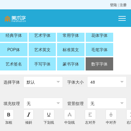
登陆
|
注册
经典字体
艺术字体
常用字体
花体字体
POP体
艺术英文
标准英文
毛笔字体
艺术签名
手写字体
篆书字体
数字字体
选择字体
字体大小
填充纹理
背景纹理






加粗
倾斜
下划线
中划线
左对齐
中对齐
右