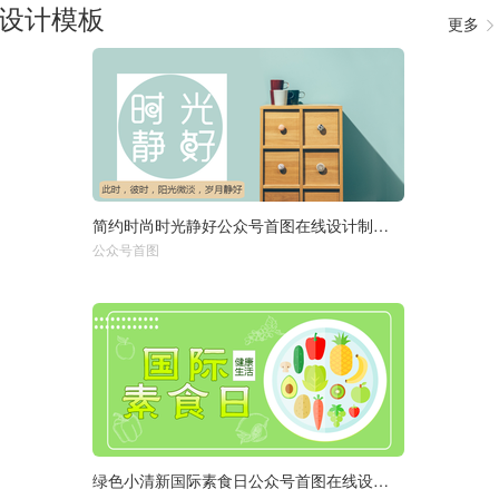
设计模板
更多

简约时尚时光静好公众号首图在线设计制作生成二维码模板图片
选择尺寸：
1920px
950px
公众号首图
750px
绿色小清新国际素食日公众号首图在线设计制作生成二维码模板图片
选择尺寸：
1920px
950px