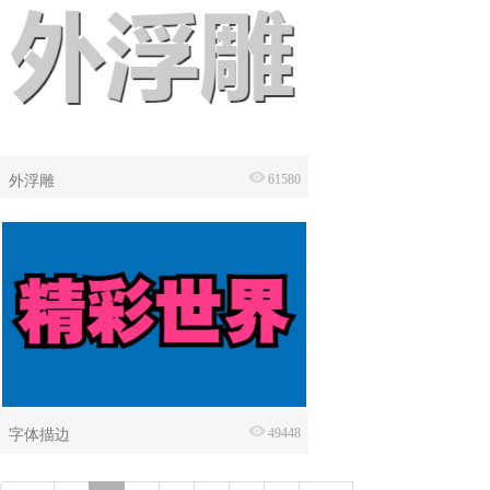
外浮雕
61580
字体描边
49448