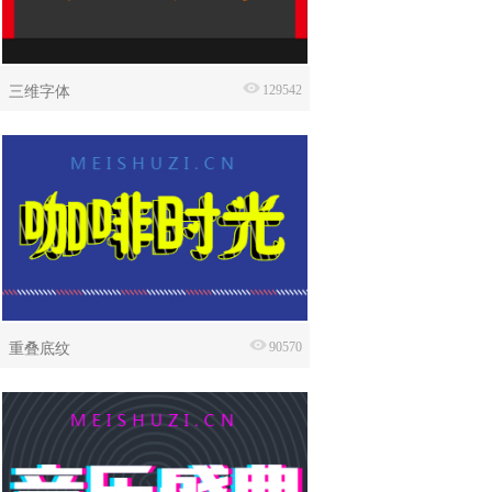
三维字体
129542
重叠底纹
90570