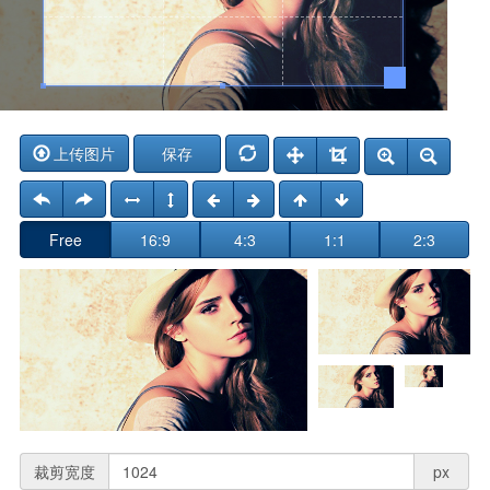
保存
上传图片
Free
16:9
4:3
1:1
2:3
裁剪宽度
px