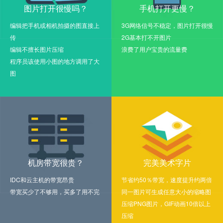
图片打开很慢吗？
手机打开更慢？
编辑把手机或相机拍摄的图直接上
3G网络信号不稳定，图片打开很慢
传
2G基本打不开图片
编辑不擅长图片压缩
浪费了用户宝贵的流量费
程序员该使用小图的地方调用了大
图
机房带宽很贵？
完美美术字片
IDC和云主机的带宽昂贵
节省约50％带宽，速度提升约两倍
带宽买少了不够用，买多了用不完
同一图片可生成任意大小的缩略图
压缩PNG图片，GIF动画10倍以上
压缩