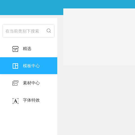
分类：
全部
我的收藏
淘宝主图
印刷海
子类：
全部

淘宝详情页
产品

精选

模板中心

素材中心

字体特效