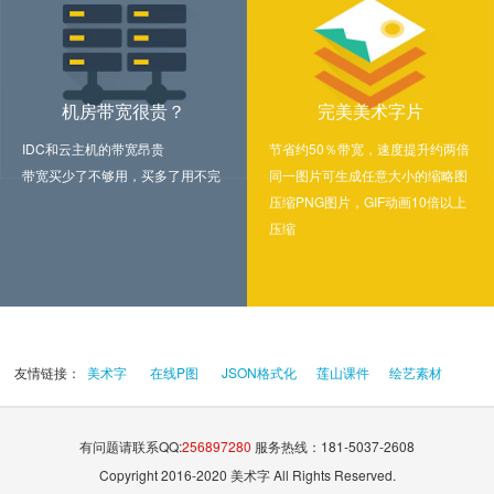
机房带宽很贵？
完美美术字片
IDC和云主机的带宽昂贵
节省约50％带宽，速度提升约两倍
带宽买少了不够用，买多了用不完
同一图片可生成任意大小的缩略图
压缩PNG图片，GIF动画10倍以上
压缩
友情链接：
美术字
在线P图
JSON格式化
莲山课件
绘艺素材
有问题请联系QQ:
256897280
服务热线：181-5037-2608
Copyright 2016-2020 美术字 All Rights Reserved.