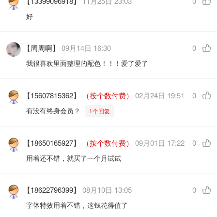
【13399096918】
11月25日 23:03
0
好
【周周啊】
09月14日 16:30
0
我很喜欢里面整理的配色！！！爱了爱了
【15607815362】
（按个数付费）
02月24日 19:51
0
有没有终身会员？
1个回复
【18650165927】
（按个数付费）
09月01日 17:22
0
用着还不错，就买了一个月试试
【18622796399】
08月10日 13:05
0
字体特效用着不错，这钱花得值了