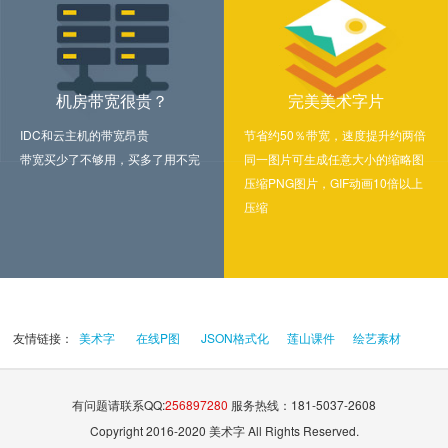
机房带宽很贵？
完美美术字片
IDC和云主机的带宽昂贵
节省约50％带宽，速度提升约两倍
带宽买少了不够用，买多了用不完
同一图片可生成任意大小的缩略图
压缩PNG图片，GIF动画10倍以上
压缩
友情链接：
美术字
在线P图
JSON格式化
莲山课件
绘艺素材
有问题请联系QQ:
256897280
服务热线：181-5037-2608
Copyright 2016-2020 美术字 All Rights Reserved.