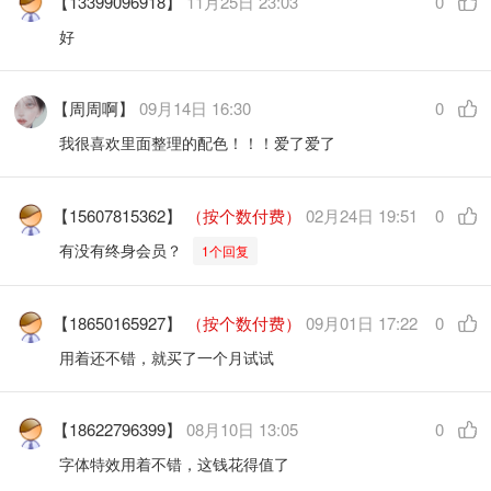
【13399096918】
11月25日 23:03
0
好
【周周啊】
09月14日 16:30
0
我很喜欢里面整理的配色！！！爱了爱了
【15607815362】
（按个数付费）
02月24日 19:51
0
有没有终身会员？
1个回复
【18650165927】
（按个数付费）
09月01日 17:22
0
用着还不错，就买了一个月试试
【18622796399】
08月10日 13:05
0
字体特效用着不错，这钱花得值了