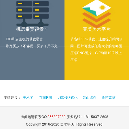
机房带宽很贵？
完美美术字片
IDC和云主机的带宽昂贵
节省约50％带宽，速度提升约两倍
带宽买少了不够用，买多了用不完
同一图片可生成任意大小的缩略图
压缩PNG图片，GIF动画10倍以上
压缩
友情链接：
美术字
在线P图
JSON格式化
莲山课件
绘艺素材
有问题请联系QQ:
256897280
服务热线：181-5037-2608
Copyright 2016-2020 美术字 All Rights Reserved.