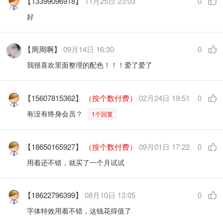
【13399096918】
11月25日 23:03
0
好
【周周啊】
09月14日 16:30
0
我很喜欢里面整理的配色！！！爱了爱了
【15607815362】
（按个数付费）
02月24日 19:51
0
有没有终身会员？
1个回复
【18650165927】
（按个数付费）
09月01日 17:22
0
用着还不错，就买了一个月试试
【18622796399】
08月10日 13:05
0
字体特效用着不错，这钱花得值了