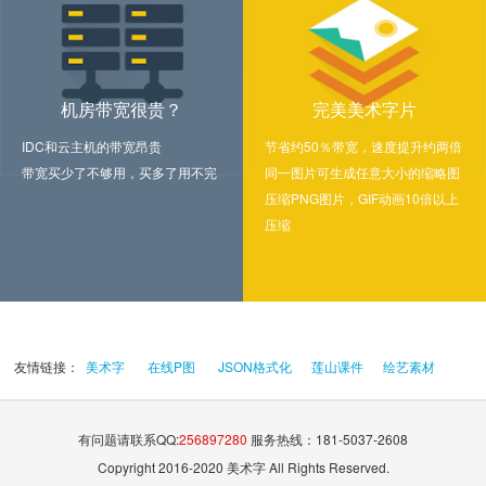
机房带宽很贵？
完美美术字片
IDC和云主机的带宽昂贵
节省约50％带宽，速度提升约两倍
带宽买少了不够用，买多了用不完
同一图片可生成任意大小的缩略图
压缩PNG图片，GIF动画10倍以上
压缩
友情链接：
美术字
在线P图
JSON格式化
莲山课件
绘艺素材
有问题请联系QQ:
256897280
服务热线：181-5037-2608
Copyright 2016-2020 美术字 All Rights Reserved.