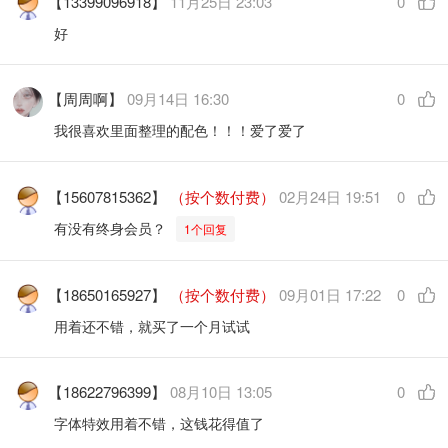
【13399096918】
11月25日 23:03
0
好
【周周啊】
09月14日 16:30
0
我很喜欢里面整理的配色！！！爱了爱了
【15607815362】
（按个数付费）
02月24日 19:51
0
有没有终身会员？
1个回复
【18650165927】
（按个数付费）
09月01日 17:22
0
用着还不错，就买了一个月试试
【18622796399】
08月10日 13:05
0
字体特效用着不错，这钱花得值了