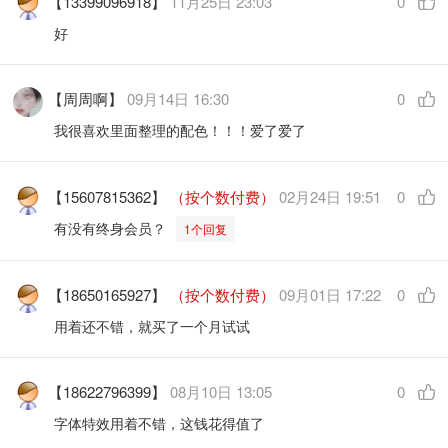
【13399096918】
11月25日 23:03
0
好
【周周啊】
09月14日 16:30
0
我很喜欢里面整理的配色！！！爱了爱了
【15607815362】
（按个数付费）
02月24日 19:51
0
有没有终身会员？
1个回复
【18650165927】
（按个数付费）
09月01日 17:22
0
用着还不错，就买了一个月试试
【18622796399】
08月10日 13:05
0
字体特效用着不错，这钱花得值了