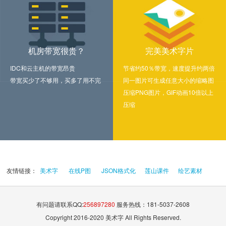
机房带宽很贵？
完美美术字片
IDC和云主机的带宽昂贵
节省约50％带宽，速度提升约两倍
带宽买少了不够用，买多了用不完
同一图片可生成任意大小的缩略图
压缩PNG图片，GIF动画10倍以上
压缩
友情链接：
美术字
在线P图
JSON格式化
莲山课件
绘艺素材
有问题请联系QQ:
256897280
服务热线：181-5037-2608
Copyright 2016-2020 美术字 All Rights Reserved.