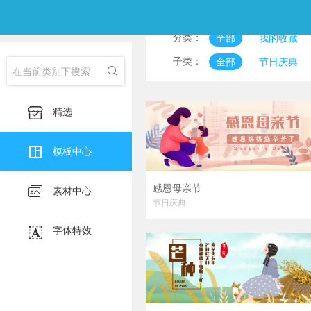
分类：
全部
我的收藏
淘宝主图
印刷海
子类：
全部
节日庆典

淘宝详情页
产品
食物美食
风景图
服装服饰
护肤化

精选
宣传海报
挂画

朋友圈邀请函
公
模板中心
感恩母亲节

素材中心
节日庆典

字体特效