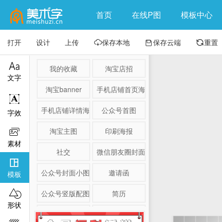
首页
在线P图
模板中心
打开
设计
上传
保存本地
保存云端
重置




我的收藏
淘宝店招
文字
淘宝banner
手机店铺首页海报

手机店铺详情海报
公众号首图
字效
淘宝主图
印刷海报

素材
社交
微信朋友圈封面

公众号封面小图
邀请函
模板

公众号竖版配图
简历
形状
淘宝详情页
产品展示图