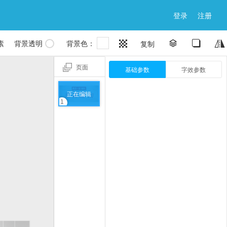
登录
注册

素
背景透明
背景色：


复制


页面
基础参数
字效参数
正在编辑
1