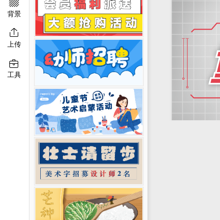

移动端淘宝banner
二维码模板图片
背景

上传

工具