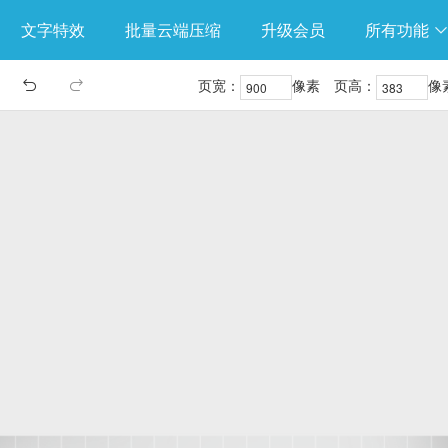
文字特效
批量云端压缩
升级会员
所有功能
页宽：
像素
页高：
像

