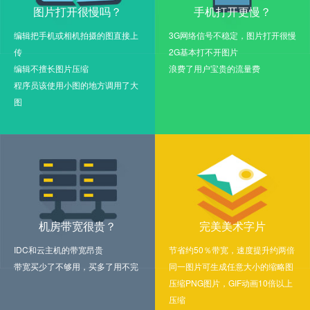
图片打开很慢吗？
手机打开更慢？
编辑把手机或相机拍摄的图直接上
3G网络信号不稳定，图片打开很慢
传
2G基本打不开图片
编辑不擅长图片压缩
浪费了用户宝贵的流量费
程序员该使用小图的地方调用了大
图
机房带宽很贵？
完美美术字片
IDC和云主机的带宽昂贵
节省约50％带宽，速度提升约两倍
带宽买少了不够用，买多了用不完
同一图片可生成任意大小的缩略图
压缩PNG图片，GIF动画10倍以上
压缩