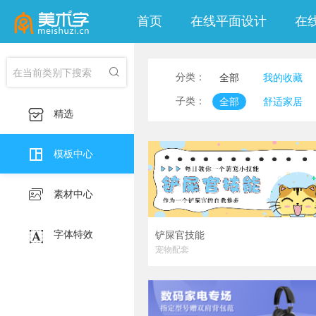
首页
在线平面设计
在

分类：
全部
我的收藏
印刷海报
社交
子类：
全部
舒适家居

精选
移动端淘宝banner

模板中心

素材中心

字体特效
铲屎官技能
宠物配套