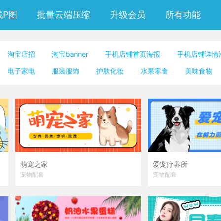
线P图
批量云端压缩
升级会员
所有功能
淘宝店招
淘宝banner
手机店铺首页海报
手机店铺详情
微信朋友圈封面
公众号封面小图
邀请函
公众号竖版配
电子家电
服装服饰
护肤化妆
水果零食
美味食物
二维码模板图片
萌宠之家
爱宠疗养所
宠物配套
宠物配套