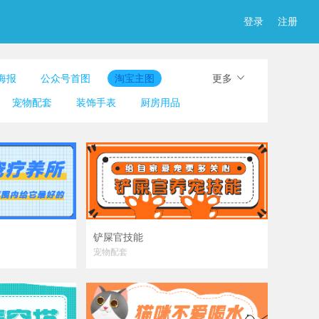
登录
注册
海报
公众号首图
淘宝主图
更多
图
简历
淘宝详情页
产品展示图
宠物配套
装饰手表
厨房用品
铲屎官技能
宠物配套