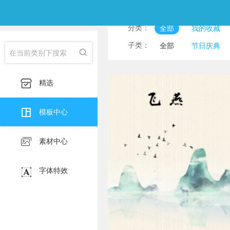
分类：
全部
我的收藏
淘宝主图
印刷海
子类：
全部
节日庆典

淘宝详情页
产品
食物美食
风景图
服装服饰
护肤化

精选
宣传海报
挂画

朋友圈邀请函
公
模板中心

素材中心

字体特效