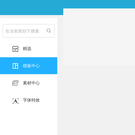
分类：
全部
我的收藏
淘宝主图
印刷海
子类：
全部

淘宝详情页
产品

精选

模板中心

素材中心

字体特效