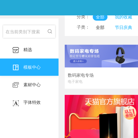
分类：
全部
我的收藏
淘宝主图
印刷海
子类：
全部
节日庆典

淘宝详情页
产品
食物美食
风景图
服装服饰
护肤化

精选
宣传海报
挂画

朋友圈邀请函
公
模板中心
数码家电专场
电子家电

素材中心

字体特效