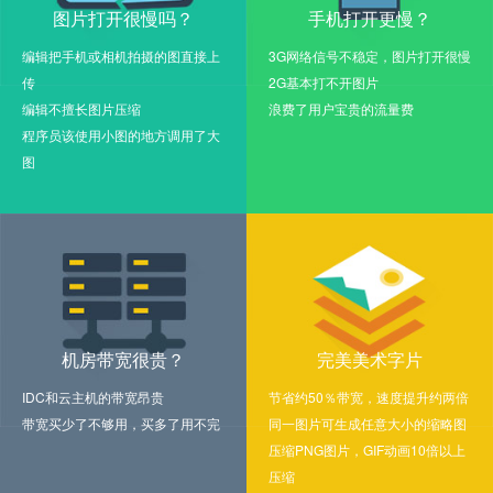
图片打开很慢吗？
手机打开更慢？
编辑把手机或相机拍摄的图直接上
3G网络信号不稳定，图片打开很慢
传
2G基本打不开图片
编辑不擅长图片压缩
浪费了用户宝贵的流量费
程序员该使用小图的地方调用了大
图
机房带宽很贵？
完美美术字片
IDC和云主机的带宽昂贵
节省约50％带宽，速度提升约两倍
带宽买少了不够用，买多了用不完
同一图片可生成任意大小的缩略图
压缩PNG图片，GIF动画10倍以上
压缩