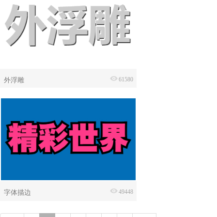
外浮雕
61580
字体描边
49448