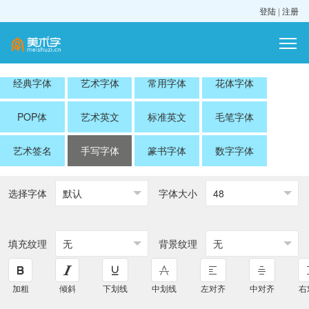
登陆
|
注册
经典字体
艺术字体
常用字体
花体字体
POP体
艺术英文
标准英文
毛笔字体
艺术签名
手写字体
篆书字体
数字字体
选择字体
字体大小
填充纹理
背景纹理






加粗
倾斜
下划线
中划线
左对齐
中对齐
右