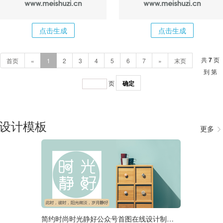
点击生成
点击生成
共
7
页
首页
«
1
2
3
4
5
6
7
»
末页
到 第
页
确定
设计模板
更多

简约时尚时光静好公众号首图在线设计制作生成二维码模板图片
选择尺寸：
1920px
950px