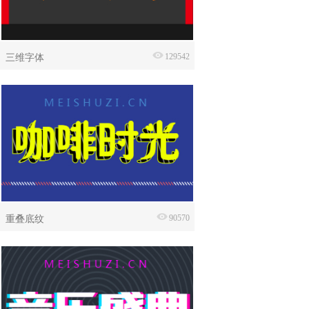
三维字体
129542
重叠底纹
90570