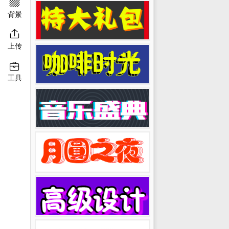

背景

上传

工具