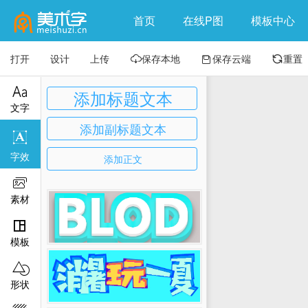
首页
在线P图
模板中心
打开
设计
上传
保存本地
保存云端
重置




添加标题文本
文字
添加副标题文本

字效
添加正文

素材

模板

形状