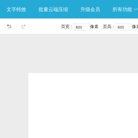
文字特效
批量云端压缩
升级会员
所有功能
页宽：
像素
页高：
像

