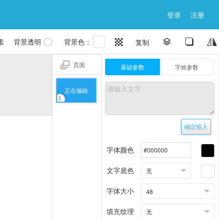
登录
注册

素
背景透明
背景色：


复制


页面
基础参数
字效参数
正在编辑
1
确定输入
字体颜色
文字底色
字体大小
填充纹理