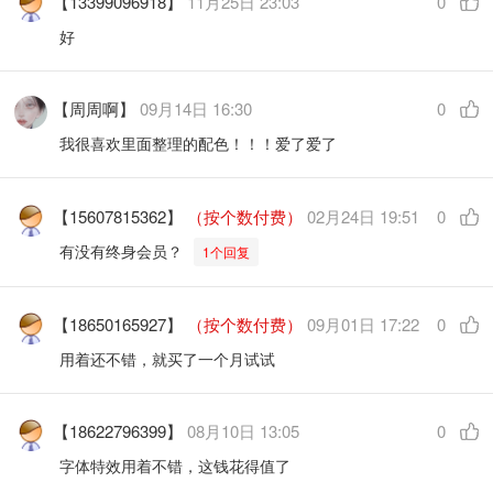
【13399096918】
11月25日 23:03
0
好
【周周啊】
09月14日 16:30
0
我很喜欢里面整理的配色！！！爱了爱了
【15607815362】
（按个数付费）
02月24日 19:51
0
有没有终身会员？
1个回复
【18650165927】
（按个数付费）
09月01日 17:22
0
用着还不错，就买了一个月试试
【18622796399】
08月10日 13:05
0
字体特效用着不错，这钱花得值了