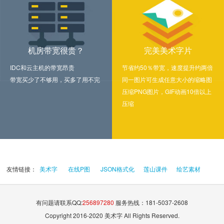
机房带宽很贵？
完美美术字片
IDC和云主机的带宽昂贵
节省约50％带宽，速度提升约两倍
带宽买少了不够用，买多了用不完
同一图片可生成任意大小的缩略图
压缩PNG图片，GIF动画10倍以上
压缩
友情链接：
美术字
在线P图
JSON格式化
莲山课件
绘艺素材
有问题请联系QQ:
256897280
服务热线：181-5037-2608
Copyright 2016-2020 美术字 All Rights Reserved.