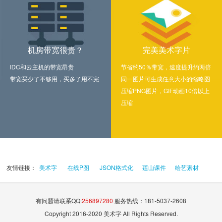
机房带宽很贵？
完美美术字片
IDC和云主机的带宽昂贵
节省约50％带宽，速度提升约两倍
带宽买少了不够用，买多了用不完
同一图片可生成任意大小的缩略图
压缩PNG图片，GIF动画10倍以上
压缩
友情链接：
美术字
在线P图
JSON格式化
莲山课件
绘艺素材
有问题请联系QQ:
256897280
服务热线：181-5037-2608
Copyright 2016-2020 美术字 All Rights Reserved.