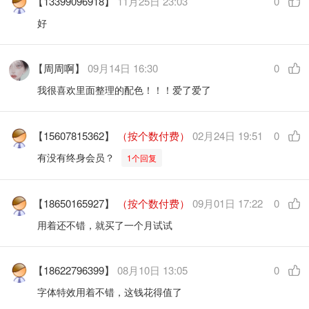
【13399096918】
11月25日 23:03
0
好
【周周啊】
09月14日 16:30
0
我很喜欢里面整理的配色！！！爱了爱了
【15607815362】
（按个数付费）
02月24日 19:51
0
有没有终身会员？
1个回复
【18650165927】
（按个数付费）
09月01日 17:22
0
用着还不错，就买了一个月试试
【18622796399】
08月10日 13:05
0
字体特效用着不错，这钱花得值了