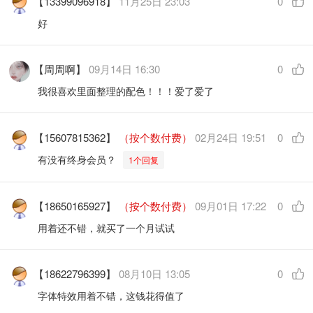
【13399096918】
11月25日 23:03
0
好
【周周啊】
09月14日 16:30
0
我很喜欢里面整理的配色！！！爱了爱了
【15607815362】
（按个数付费）
02月24日 19:51
0
有没有终身会员？
1个回复
【18650165927】
（按个数付费）
09月01日 17:22
0
用着还不错，就买了一个月试试
【18622796399】
08月10日 13:05
0
字体特效用着不错，这钱花得值了