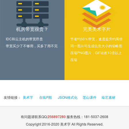
机房带宽很贵？
完美美术字片
IDC和云主机的带宽昂贵
节省约50％带宽，速度提升约两倍
带宽买少了不够用，买多了用不完
同一图片可生成任意大小的缩略图
压缩PNG图片，GIF动画10倍以上
压缩
友情链接：
美术字
在线P图
JSON格式化
莲山课件
绘艺素材
有问题请联系QQ:
256897280
服务热线：181-5037-2608
Copyright 2016-2020 美术字 All Rights Reserved.