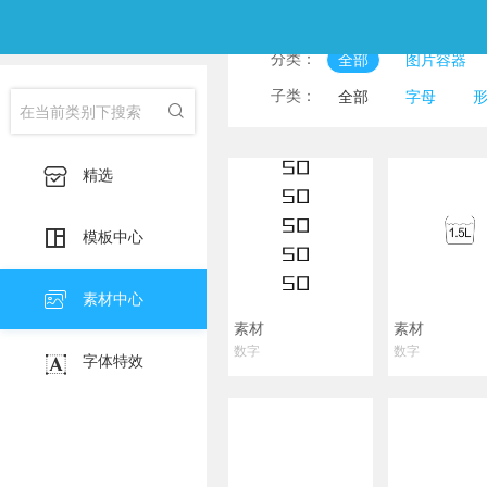
分类：
全部
图片容器
子类：
全部
字母

标点符号
水滴水
日月山川
云朵

精选
家具家居
服饰鞋

食物
交通出行
模板中心
植物
卡通动物

素材中心
素材
素材
数字
数字

字体特效