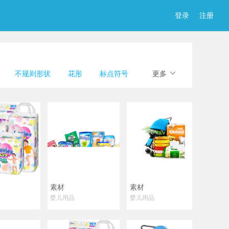
登录
注册
不规则形状
花形
标点符号
更多
图形
碎片
日月山川
云朵
电
家具家居
服饰鞋帽
品
食物
交通出行
图标
植物
卡通动物
动物
人物
素材
素材
婴儿用品
婴儿用品