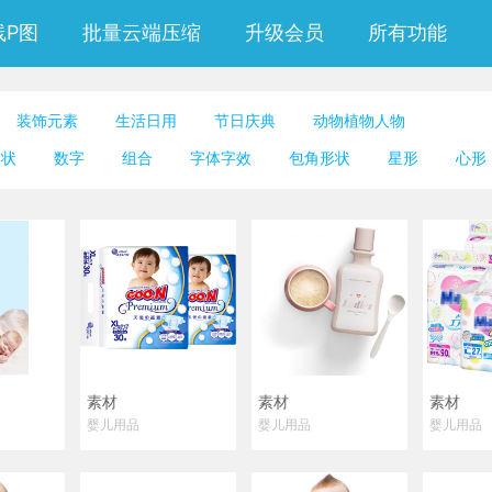
线P图
批量云端压缩
升级会员
所有功能
装饰元素
生活日用
节日庆典
动物植物人物
形状
数字
组合
字体字效
包角形状
星形
心形
识
箭头
线条
形状
背景形状
文字容器
阵列
带
护肤化妆
学习用品
钟表时钟
礼物盒子
电子家
具
体育健身
医疗药物
玩具玩偶
婴儿用品
洗漱用
装饰挂饰
背景图片
免扣元素
照片
金币红包
素材
素材
素材
婴儿用品
婴儿用品
婴儿用品