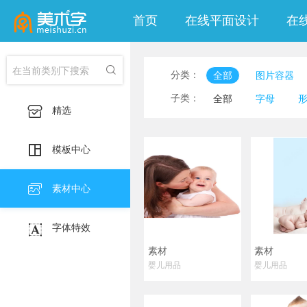
首页
在线平面设计
在

分类：
全部
图片容器
子类：
全部
字母

精选
水滴水珠
符号标
中式元素
飘带丝

模板中心
袋子包包
厨具餐
建筑
烟花灯饰

素材中心
卡通人物

字体特效
素材
素材
婴儿用品
婴儿用品