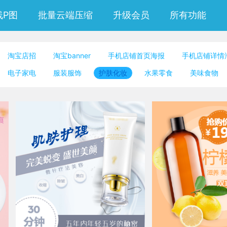
线P图
批量云端压缩
升级会员
所有功能
淘宝店招
淘宝banner
手机店铺首页海报
手机店铺详情
微信朋友圈封面
公众号封面小图
邀请函
公众号竖版配
电子家电
服装服饰
护肤化妆
水果零食
美味食物
二维码模板图片