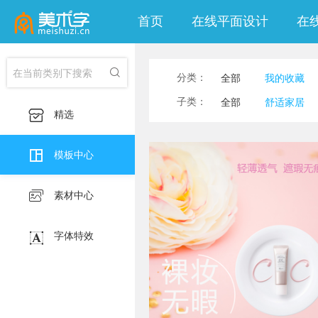
首页
在线平面设计
在

分类：
全部
我的收藏
印刷海报
社交
子类：
全部
舒适家居

精选
移动端淘宝banner

模板中心

素材中心

字体特效