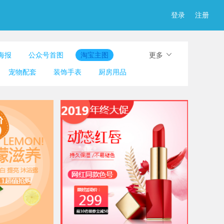
登录
注册
海报
公众号首图
淘宝主图
更多
图
简历
淘宝详情页
产品展示图
宠物配套
装饰手表
厨房用品