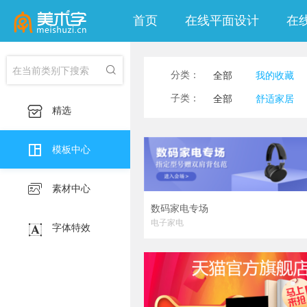
首页
在线平面设计
在

分类：
全部
我的收藏
印刷海报
社交
子类：
全部
舒适家居

精选
移动端淘宝banner

模板中心

素材中心
数码家电专场
电子家电

字体特效