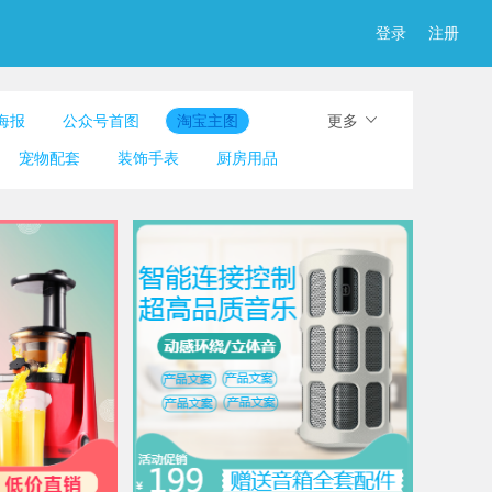
登录
注册
海报
公众号首图
淘宝主图
更多
图
简历
淘宝详情页
产品展示图
宠物配套
装饰手表
厨房用品