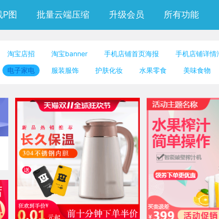
线P图
批量云端压缩
升级会员
所有功能
淘宝店招
淘宝banner
手机店铺首页海报
手机店铺详情
微信朋友圈封面
公众号封面小图
邀请函
公众号竖版配
电子家电
服装服饰
护肤化妆
水果零食
美味食物
二维码模板图片