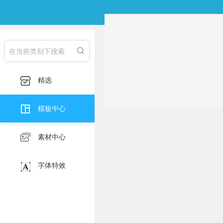
分类：
全部
我的收藏
淘宝主图
印刷海
子类：
全部

淘宝详情页
产品

精选

模板中心

素材中心

字体特效