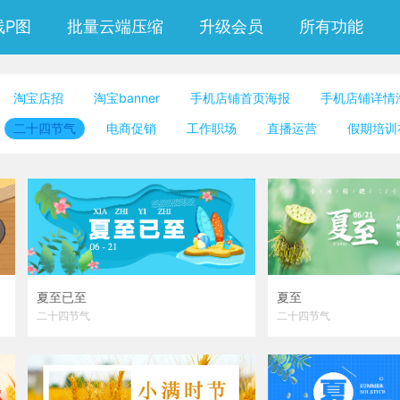
线P图
批量云端压缩
升级会员
所有功能
淘宝店招
淘宝banner
手机店铺首页海报
手机店铺详情
微信朋友圈封面
公众号封面小图
邀请函
公众号竖版配
二十四节气
电商促销
工作职场
直播运营
假期培训
二维码模板图片
生健康
未来科技
出游旅行
投资金融理财
夏至已至
夏至
二十四节气
二十四节气