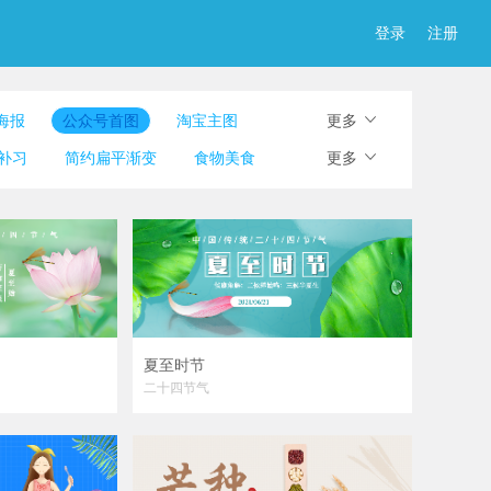
登录
注册
海报
公众号首图
淘宝主图
更多
图
简历
淘宝详情页
产品展示图
补习
简约扁平渐变
食物美食
更多
夏至时节
二十四节气