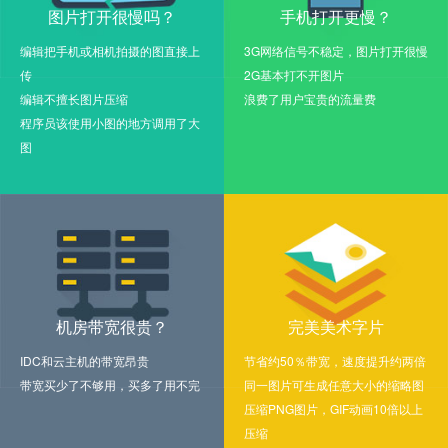
图片打开很慢吗？
手机打开更慢？
编辑把手机或相机拍摄的图直接上
3G网络信号不稳定，图片打开很慢
传
2G基本打不开图片
编辑不擅长图片压缩
浪费了用户宝贵的流量费
程序员该使用小图的地方调用了大
图
机房带宽很贵？
完美美术字片
IDC和云主机的带宽昂贵
节省约50％带宽，速度提升约两倍
带宽买少了不够用，买多了用不完
同一图片可生成任意大小的缩略图
压缩PNG图片，GIF动画10倍以上
压缩