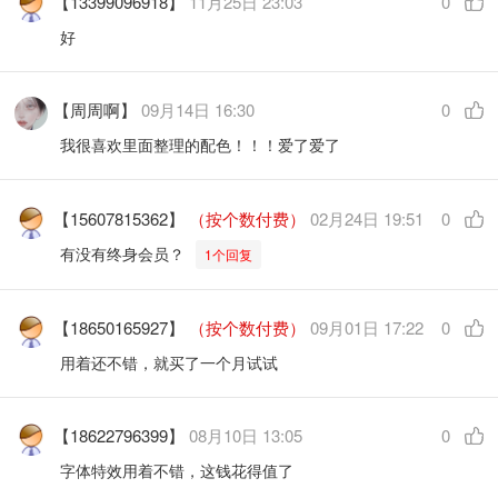
【13399096918】
11月25日 23:03
0
好
【周周啊】
09月14日 16:30
0
我很喜欢里面整理的配色！！！爱了爱了
【15607815362】
（按个数付费）
02月24日 19:51
0
有没有终身会员？
1个回复
【18650165927】
（按个数付费）
09月01日 17:22
0
用着还不错，就买了一个月试试
【18622796399】
08月10日 13:05
0
字体特效用着不错，这钱花得值了