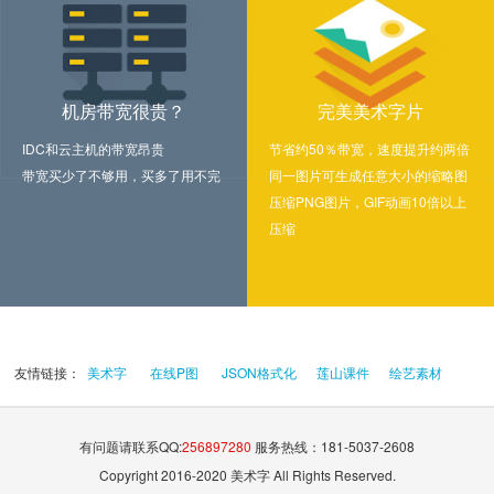
机房带宽很贵？
完美美术字片
IDC和云主机的带宽昂贵
节省约50％带宽，速度提升约两倍
带宽买少了不够用，买多了用不完
同一图片可生成任意大小的缩略图
压缩PNG图片，GIF动画10倍以上
压缩
友情链接：
美术字
在线P图
JSON格式化
莲山课件
绘艺素材
有问题请联系QQ:
256897280
服务热线：181-5037-2608
Copyright 2016-2020 美术字 All Rights Reserved.