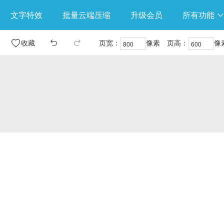
文字特效
批量云端压缩
升级会员
所有功能
收藏
页宽：
像素
页高：
像


