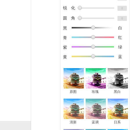
锐 化
圆 角
白
黑
红
青
绿
紫
蓝
黄
原图
玫瑰
黑白
清新
蓝调
日系