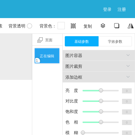
登录
注册

素
背景透明
背景色：


复制


页面
基础参数
字效参数
图片容器
正在编辑

1
图片裁剪

添加边框

亮 度
对比度
饱和度
色 相
模 糊