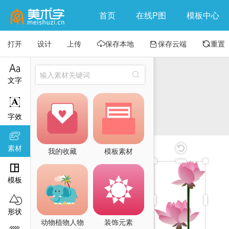
首页
在线P图
模板中心
打开
设计
上传
保存本地
保存云端
重置





文字

字效

素材
我的收藏
模板素材

模板

形状
动物植物人物
装饰元素