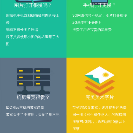
图片打开很慢吗？
手机打开更慢？
编辑把手机或相机拍摄的图直接上
3G网络信号不稳定，图片打开很慢
传
2G基本打不开图片
编辑不擅长图片压缩
浪费了用户宝贵的流量费
程序员该使用小图的地方调用了大
图
机房带宽很贵？
完美美术字片
IDC和云主机的带宽昂贵
节省约50％带宽，速度提升约两倍
带宽买少了不够用，买多了用不完
同一图片可生成任意大小的缩略图
压缩PNG图片，GIF动画10倍以上
压缩