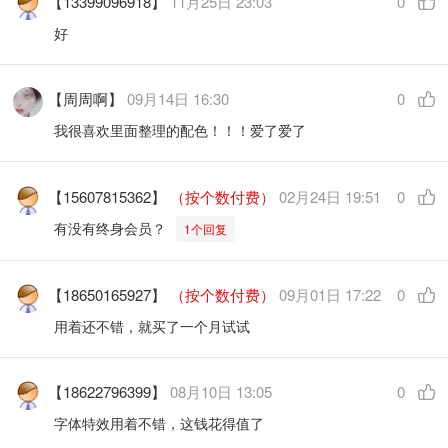
【13399096918】
11月25日 23:03
0
好
【周周啊】
09月14日 16:30
0
我很喜欢里面整理的配色！！！爱了爱了
【15607815362】
（按个数付费）
02月24日 19:51
0
有没有终身会员？
1个回复
【18650165927】
（按个数付费）
09月01日 17:22
0
用着还不错，就买了一个月试试
【18622796399】
08月10日 13:05
0
字体特效用着不错，这钱花得值了