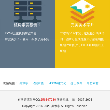
机房带宽很贵？
完美美术字片
IDC和云主机的带宽昂贵
节省约50％带宽，速度提升约两倍
带宽买少了不够用，买多了用不完
同一图片可生成任意大小的缩略图
压缩PNG图片，GIF动画10倍以上
压缩
友情链接：
美术字
在线P图
JSON格式化
莲山课件
绘艺素材
有问题请联系QQ:
256897280
服务热线：181-5037-2608
Copyright 2016-2020 美术字 All Rights Reserved.