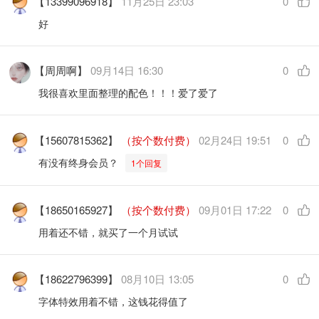
【13399096918】
11月25日 23:03
0
好
【周周啊】
09月14日 16:30
0
我很喜欢里面整理的配色！！！爱了爱了
【15607815362】
（按个数付费）
02月24日 19:51
0
有没有终身会员？
1个回复
【18650165927】
（按个数付费）
09月01日 17:22
0
用着还不错，就买了一个月试试
【18622796399】
08月10日 13:05
0
字体特效用着不错，这钱花得值了