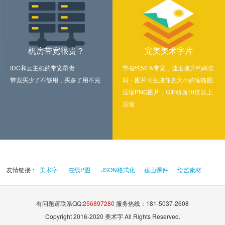
机房带宽很贵？
完美美术字片
IDC和云主机的带宽昂贵
节省约50％带宽，速度提升约两倍
带宽买少了不够用，买多了用不完
同一图片可生成任意大小的缩略图
压缩PNG图片，GIF动画10倍以上
压缩
友情链接：
美术字
在线P图
JSON格式化
莲山课件
绘艺素材
有问题请联系QQ:
256897280
服务热线：181-5037-2608
Copyright 2016-2020 美术字 All Rights Reserved.