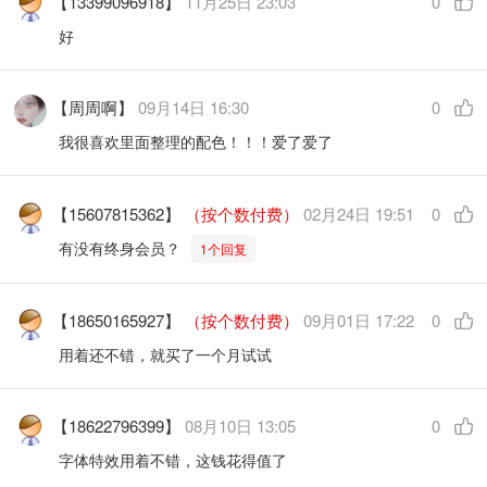
【13399096918】
11月25日 23:03
0
好
【周周啊】
09月14日 16:30
0
我很喜欢里面整理的配色！！！爱了爱了
【15607815362】
（按个数付费）
02月24日 19:51
0
有没有终身会员？
1个回复
【18650165927】
（按个数付费）
09月01日 17:22
0
用着还不错，就买了一个月试试
【18622796399】
08月10日 13:05
0
字体特效用着不错，这钱花得值了