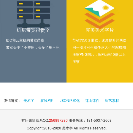
机房带宽很贵？
完美美术字片
IDC和云主机的带宽昂贵
节省约50％带宽，速度提升约两倍
带宽买少了不够用，买多了用不完
同一图片可生成任意大小的缩略图
压缩PNG图片，GIF动画10倍以上
压缩
友情链接：
美术字
在线P图
JSON格式化
莲山课件
绘艺素材
有问题请联系QQ:
256897280
服务热线：181-5037-2608
Copyright 2016-2020 美术字 All Rights Reserved.