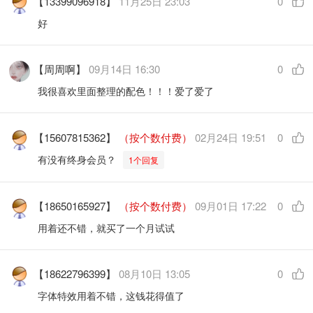
【13399096918】
11月25日 23:03
0
好
【周周啊】
09月14日 16:30
0
我很喜欢里面整理的配色！！！爱了爱了
【15607815362】
（按个数付费）
02月24日 19:51
0
有没有终身会员？
1个回复
【18650165927】
（按个数付费）
09月01日 17:22
0
用着还不错，就买了一个月试试
【18622796399】
08月10日 13:05
0
字体特效用着不错，这钱花得值了