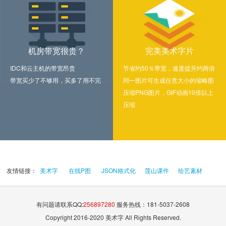
机房带宽很贵？
完美美术字片
IDC和云主机的带宽昂贵
节省约50％带宽，速度提升约两倍
带宽买少了不够用，买多了用不完
同一图片可生成任意大小的缩略图
压缩PNG图片，GIF动画10倍以上
压缩
友情链接：
美术字
在线P图
JSON格式化
莲山课件
绘艺素材
有问题请联系QQ:
256897280
服务热线：181-5037-2608
Copyright 2016-2020 美术字 All Rights Reserved.