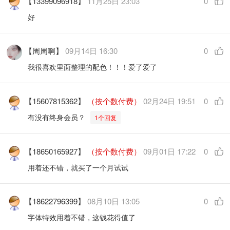
【13399096918】
11月25日 23:03
0
好
【周周啊】
09月14日 16:30
0
我很喜欢里面整理的配色！！！爱了爱了
【15607815362】
（按个数付费）
02月24日 19:51
0
有没有终身会员？
1个回复
【18650165927】
（按个数付费）
09月01日 17:22
0
用着还不错，就买了一个月试试
【18622796399】
08月10日 13:05
0
字体特效用着不错，这钱花得值了