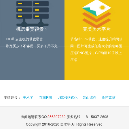
机房带宽很贵？
完美美术字片
IDC和云主机的带宽昂贵
节省约50％带宽，速度提升约两倍
带宽买少了不够用，买多了用不完
同一图片可生成任意大小的缩略图
压缩PNG图片，GIF动画10倍以上
压缩
友情链接：
美术字
在线P图
JSON格式化
莲山课件
绘艺素材
有问题请联系QQ:
256897280
服务热线：181-5037-2608
Copyright 2016-2020 美术字 All Rights Reserved.