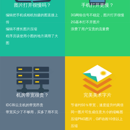
图片打开很慢吗？
手机打开更慢？
编辑把手机或相机拍摄的图直接上
3G网络信号不稳定，图片打开很慢
传
2G基本打不开图片
编辑不擅长图片压缩
浪费了用户宝贵的流量费
程序员该使用小图的地方调用了大
图
机房带宽很贵？
完美美术字片
IDC和云主机的带宽昂贵
节省约50％带宽，速度提升约两倍
带宽买少了不够用，买多了用不完
同一图片可生成任意大小的缩略图
压缩PNG图片，GIF动画10倍以上
压缩