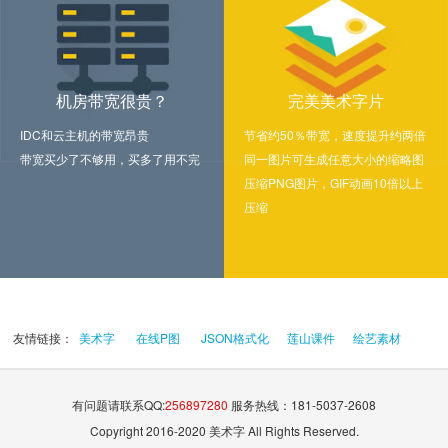
机房带宽很贵？
完美美术字片
IDC和云主机的带宽昂贵
节省约50％带宽，速度提升约两倍
带宽买少了不够用，买多了用不完
同一图片可生成任意大小的缩略图
压缩PNG图片，GIF动画10倍以上
压缩
友情链接：
美术字
在线P图
JSON格式化
莲山课件
绘艺素材
有问题请联系QQ:
256897280
服务热线：181-5037-2608
Copyright 2016-2020 美术字 All Rights Reserved.