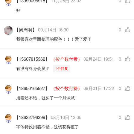
【13399096918】
11月25日 23:03
0
好
【周周啊】
09月14日 16:30
0
我很喜欢里面整理的配色！！！爱了爱了
【15607815362】
（按个数付费）
02月24日 19:51
0
有没有终身会员？
1个回复
【18650165927】
（按个数付费）
09月01日 17:22
0
用着还不错，就买了一个月试试
【18622796399】
08月10日 13:05
0
字体特效用着不错，这钱花得值了