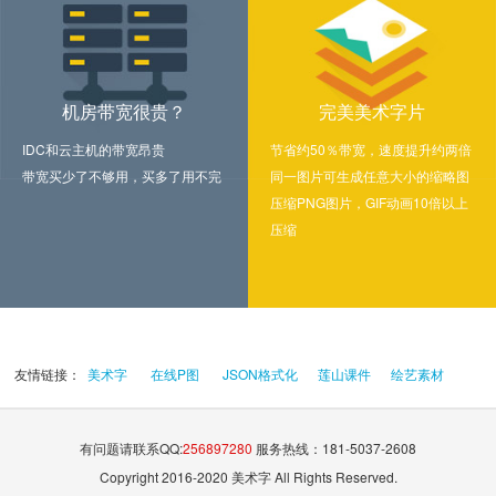
机房带宽很贵？
完美美术字片
IDC和云主机的带宽昂贵
节省约50％带宽，速度提升约两倍
带宽买少了不够用，买多了用不完
同一图片可生成任意大小的缩略图
压缩PNG图片，GIF动画10倍以上
压缩
友情链接：
美术字
在线P图
JSON格式化
莲山课件
绘艺素材
有问题请联系QQ:
256897280
服务热线：181-5037-2608
Copyright 2016-2020 美术字 All Rights Reserved.