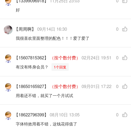
【13399096918】
11月25日 23:03
0
好
【周周啊】
09月14日 16:30
0
我很喜欢里面整理的配色！！！爱了爱了
【15607815362】
（按个数付费）
02月24日 19:51
0
有没有终身会员？
1个回复
【18650165927】
（按个数付费）
09月01日 17:22
0
用着还不错，就买了一个月试试
【18622796399】
08月10日 13:05
0
字体特效用着不错，这钱花得值了