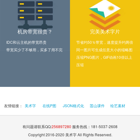
机房带宽很贵？
完美美术字片
IDC和云主机的带宽昂贵
节省约50％带宽，速度提升约两倍
带宽买少了不够用，买多了用不完
同一图片可生成任意大小的缩略图
压缩PNG图片，GIF动画10倍以上
压缩
友情链接：
美术字
在线P图
JSON格式化
莲山课件
绘艺素材
有问题请联系QQ:
256897280
服务热线：181-5037-2608
Copyright 2016-2020 美术字 All Rights Reserved.