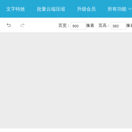
文字特效
批量云端压缩
升级会员
所有功能
页宽：
像素
页高：
像

