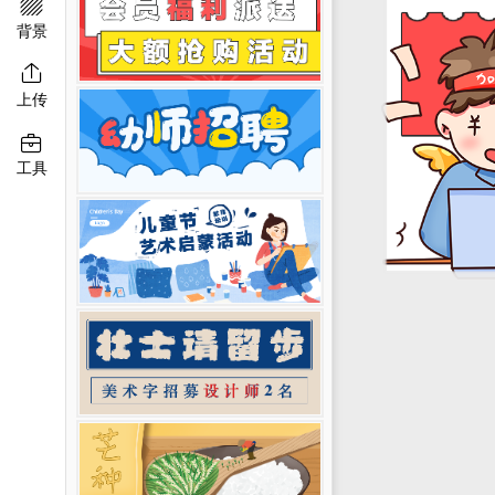

移动端淘宝banner
二维码模板图片
背景

上传

工具