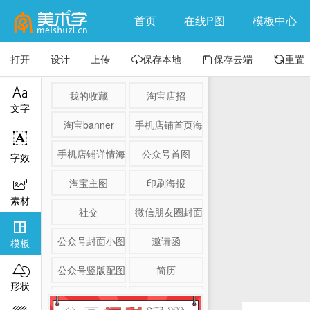
首页
在线P图
模板中心
打开
设计
上传
保存本地
保存云端
重置




我的收藏
淘宝店招
文字
淘宝banner
手机店铺首页海报

手机店铺详情海报
公众号首图
字效
淘宝主图
印刷海报

素材
社交
微信朋友圈封面

公众号封面小图
邀请函
模板

公众号竖版配图
简历
形状
淘宝详情页
产品展示图