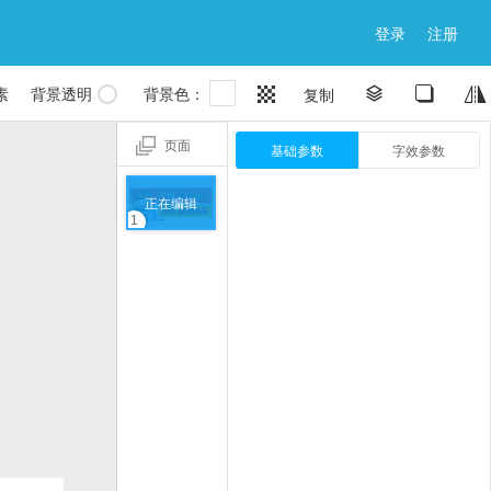
登录
注册

素
背景透明
背景色：


复制


页面
基础参数
字效参数
正在编辑
1