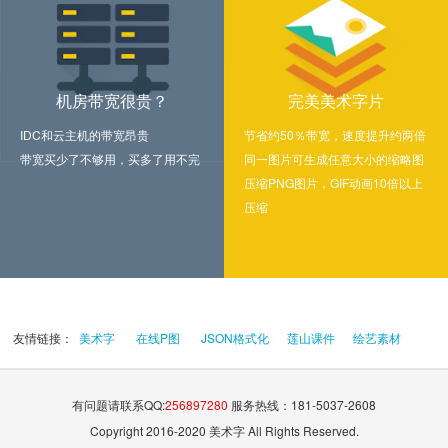
机房带宽很贵？
完美美术字片
IDC和云主机的带宽昂贵
节省约50％带宽，速度提升约两倍
带宽买少了不够用，买多了用不完
同一图片可生成任意大小的缩略图
压缩PNG图片，GIF动画10倍以上
压缩
友情链接：
美术字
在线P图
JSON格式化
莲山课件
绘艺素材
有问题请联系QQ:
256897280
服务热线：181-5037-2608
Copyright 2016-2020 美术字 All Rights Reserved.