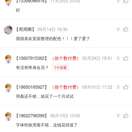
【13399096918】
11月25日 23:03
0
好
【周周啊】
09月14日 16:30
0
我很喜欢里面整理的配色！！！爱了爱了
【15607815362】
（按个数付费）
02月24日 19:51
0
有没有终身会员？
1个回复
【18650165927】
（按个数付费）
09月01日 17:22
0
用着还不错，就买了一个月试试
【18622796399】
08月10日 13:05
0
字体特效用着不错，这钱花得值了