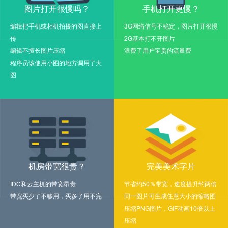
图片打开很慢吗？
手机打开更慢？
编辑把手机或相机拍摄的图直接上
3G网络信号不稳定，图片打开很慢
传
2G基本打不开图片
编辑不擅长图片压缩
浪费了用户宝贵的流量费
程序员该使用小图的地方调用了大
图
机房带宽很贵？
完美美术字片
IDC和云主机的带宽昂贵
节省约50％带宽，速度提升约两倍
带宽买少了不够用，买多了用不完
同一图片可生成任意大小的缩略图
压缩PNG图片，GIF动画10倍以上
压缩