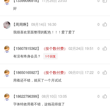
【13399096918】
11月25日 23:03
0
好
【周周啊】
09月14日 16:30
0
我很喜欢里面整理的配色！！！爱了爱了
【15607815362】
（按个数付费）
02月24日 19:51
0
有没有终身会员？
1个回复
【18650165927】
（按个数付费）
09月01日 17:22
0
用着还不错，就买了一个月试试
【18622796399】
08月10日 13:05
0
字体特效用着不错，这钱花得值了