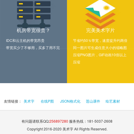
机房带宽很贵？
完美美术字片
IDC和云主机的带宽昂贵
节省约50％带宽，速度提升约两倍
带宽买少了不够用，买多了用不完
同一图片可生成任意大小的缩略图
压缩PNG图片，GIF动画10倍以上
压缩
友情链接：
美术字
在线P图
JSON格式化
莲山课件
绘艺素材
有问题请联系QQ:
256897280
服务热线：181-5037-2608
Copyright 2016-2020 美术字 All Rights Reserved.