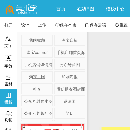
首页
在线P图
模板中心
打开
设计
上传
保存本地
保存云端
重置




我的收藏
淘宝店招
文字
淘宝banner
手机店铺首页海报

手机店铺详情海报
公众号首图
字效
淘宝主图
印刷海报

素材
社交
微信朋友圈封面

公众号封面小图
邀请函
模板

公众号竖版配图
简历
形状
淘宝详情页
产品展示图