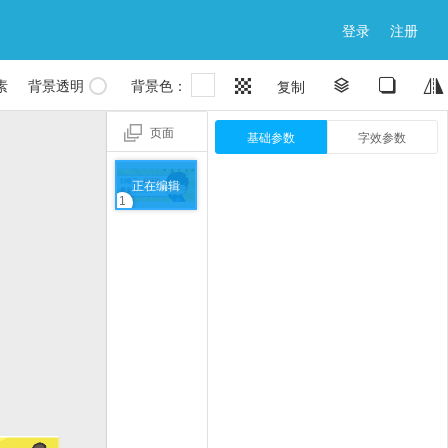
登录
注册

素
背景透明
背景色：


复制


页面
基础参数
字效参数
正在编辑
1