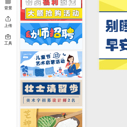

移动端淘宝banner
二维码模板图片
背景

上传

工具