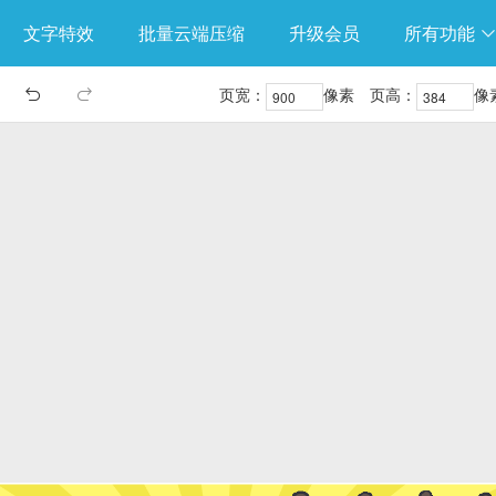
文字特效
批量云端压缩
升级会员
所有功能
页宽：
像素
页高：
像

