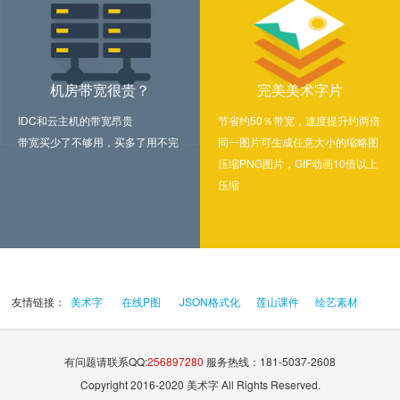
机房带宽很贵？
完美美术字片
IDC和云主机的带宽昂贵
节省约50％带宽，速度提升约两倍
带宽买少了不够用，买多了用不完
同一图片可生成任意大小的缩略图
压缩PNG图片，GIF动画10倍以上
压缩
友情链接：
美术字
在线P图
JSON格式化
莲山课件
绘艺素材
有问题请联系QQ:
256897280
服务热线：181-5037-2608
Copyright 2016-2020 美术字 All Rights Reserved.