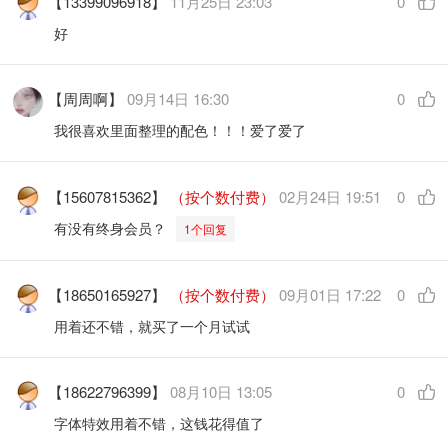
【13399096918】
11月25日 23:03
0
好
【周周啊】
09月14日 16:30
0
我很喜欢里面整理的配色！！！爱了爱了
【15607815362】
（按个数付费）
02月24日 19:51
0
有没有终身会员？
1个回复
【18650165927】
（按个数付费）
09月01日 17:22
0
用着还不错，就买了一个月试试
【18622796399】
08月10日 13:05
0
字体特效用着不错，这钱花得值了